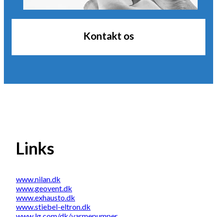
Kontakt os
Links
www.nilan.dk
www.geovent.dk
www.exhausto.dk
www.stiebel-eltron.dk
www.lg.com/dk/varmepumper