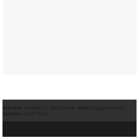
Adresse:
Hedevej 27, 9640 Farsø -
Mail:
bs@iglovent.dk -
Telefon:
23 49 35 43